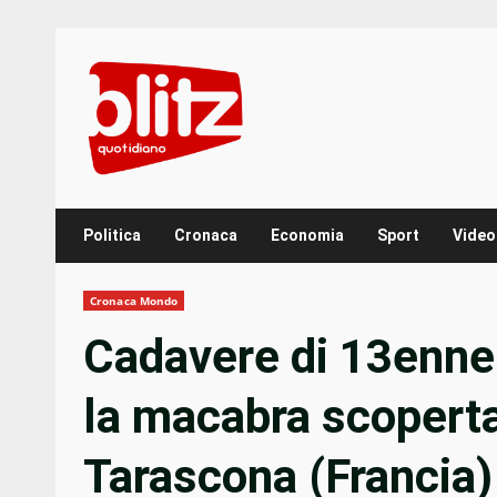
Skip
to
content
Politica
Cronaca
Economia
Sport
Video
Cronaca Mondo
Cadavere di 13enne
la macabra scoperta 
Tarascona (Francia)