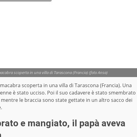
abra scoperta in una villa di Tarascona (Francia) (foto Ansa)
 macabra scoperta in una villa di Tarascona (Francia). Una
3 enne è stato ucciso. Poi il suo cadavere è stato smembrato
, mentre le braccia sono state gettate in un altro sacco dei
e.
ato e mangiato, il papà aveva
a