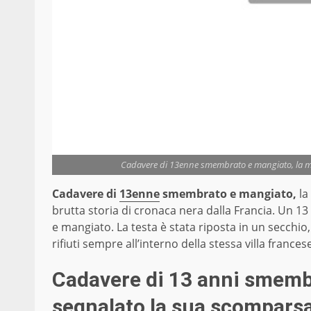
Cadavere di 13enne smembrato e mangiato, la mac
Cadavere di
13enne
smembrato e mangiato,
la
brutta storia di cronaca nera dalla Francia. Un 1
e mangiato. La testa è stata riposta in un secchio
rifiuti sempre all’interno della stessa villa frances
Cadavere di 13 anni smembr
segnalato la sua scompars