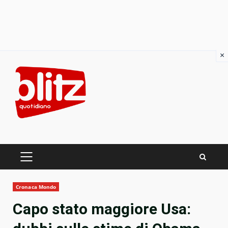
×
Skip
to
content
PRIMARY
MENU
Cronaca Mondo
Capo stato maggiore Usa: