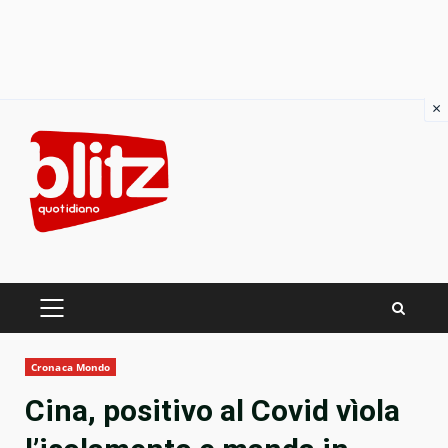
×
Skip
to
content
PRIMARY
MENU
Cronaca Mondo
Cina, positivo al Covid vìola