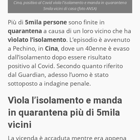
Cina, positivo al Covid vìola l'isolamento e manda in quarantena
5mila vicini di casa (foto ANSA)
Più di
5mila persone
sono finite in
quarantena
a causa di un loro vicino che ha
vìolato l’isolamento
. L’episodio è avvenuto
a Pechino, in
Cina
, dove un 40enne è evaso
dall’isolamento dopo essere risultato
positivo al Covid. Secondo quanto riferito
dal Guardian, adesso l’uomo è stato
sottoposto a indagine penale.
Vìola l’isolamento e manda
in quarantena più di 5mila
vicini
La vicenda è accaduta mentre era appena