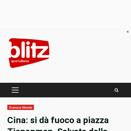
×
Skip
to
content
PRIMARY
MENU
Cronaca Mondo
Cina: si dà fuoco a piazza