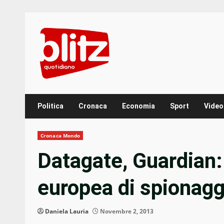
Skip
to
content
Politica
Cronaca
Economia
Sport
Video
Cronaca Mondo
Datagate, Guardian:
europea di spionagg
Daniela Lauria
Novembre 2, 2013