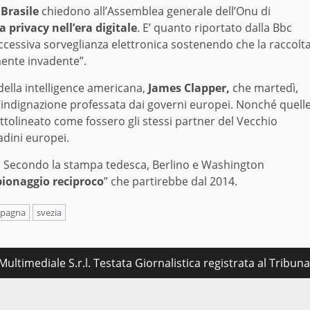
Brasile
chiedono all’Assemblea generale dell’Onu di
la privacy nell’era digitale
. E’ quanto riportato dalla Bbc
’eccessiva sorveglianza elettronica sostenendo che la raccolt
amente invadente”.
 della intelligence americana,
James Clapper,
che martedì,
l’indignazione professata dai governi europei. Nonché quell
ttolineato come fossero gli stessi partner del Vecchio
adini europei.
a. Secondo la stampa tedesca, Berlino e Washington
ionaggio reciproco
” che partirebbe dal 2014.
spagna
svezia
ultimediale S.r.l. Testata Giornalistica registrata al Tribu