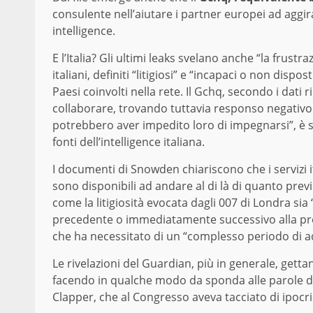
consulente nell’aiutare i partner europei ad aggirar
intelligence.
E l’Italia? Gli ultimi leaks svelano anche “la frustr
italiani, definiti “litigiosi” e “incapaci o non dispos
Paesi coinvolti nella rete. Il Gchq, secondo i dati r
collaborare, trovando tuttavia responso negativo. 
potrebbero aver impedito loro di impegnarsi”, è sc
fonti dell’intelligence italiana.
I documenti di Snowden chiariscono che i servizi ita
sono disponibili ad andare al di là di quanto pre
come la litigiosità evocata dagli 007 di Londra sia
precedente o immediatamente successivo alla prof
che ha necessitato di un “complesso periodo di 
Le rivelazioni del Guardian, più in generale, gett
facendo in qualche modo da sponda alle parole de
Clapper, che al Congresso aveva tacciato di ipocri