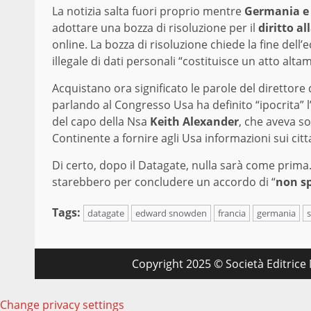
La notizia salta fuori proprio mentre
Germania e 
adottare una bozza di risoluzione per il
diritto al
online. La bozza di risoluzione chiede la fine dell
illegale di dati personali “costituisce un atto alt
Acquistano ora significato le parole del direttore
parlando al Congresso Usa ha definito “ipocrita” 
del capo della Nsa
Keith Alexander
, che aveva so
Continente a fornire agli Usa informazioni sui citt
Di certo, dopo il Datagate, nulla sarà come prim
starebbero per concludere un accordo di “
non sp
Tags:
datagate
edward snowden
francia
germania
Copyright 2025 © Società Editrice M
Change privacy settings