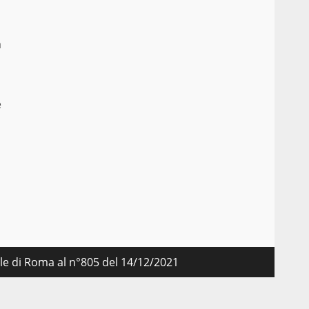
a
e
nale di Roma al n°805 del 14/12/2021