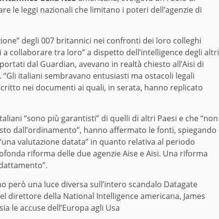
e le leggi nazionali che limitano i poteri dell’agenzie di
azione” degli 007 britannici nei confronti dei loro colleghi
ti a collaborare tra loro” a dispetto dell’intelligence degli altri
iportati dal Guardian, avevano in realtà chiesto all’Aisi di
“Gli italiani sembravano entusiasti ma ostacoli legali
ritto nei documenti ai quali, in serata, hanno replicato
liani “sono più garantisti” di quelli di altri Paesi e che “non
visto dall’ordinamento”, hanno affermato le fonti, spiegando
 “una valutazione datata” in quanto relativa al periodo
onda riforma delle due agenzie Aise e Aisi. Una riforma
adattamento”.
ano però una luce diversa sull’intero scandalo Datagate
l direttore della National Intelligence americana, James
sia le accuse dell’Europa agli Usa