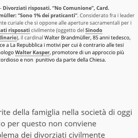
–
Divorziati risposati. “No Comunione”, Card.
üller: “Sono 1% dei praticanti”
. Considerato fra i leader
nte curiale che si oppone alle aperture sacramentali per i
ati risposati
civilmente (oggetto del
Sinodo
dinario
), il cardinal
Walter Brandmüller, 85 anni tedesco,
ce a La Repubblica i motivi per cui è contrario alle tesi
mologo
Walter Kasper
, promotore di un approccio più
cordioso e non punitivo da parte della Chiesa.
e della famiglia nella società di oggi
rio per questo non conviene
lema dei divorziati civilmente