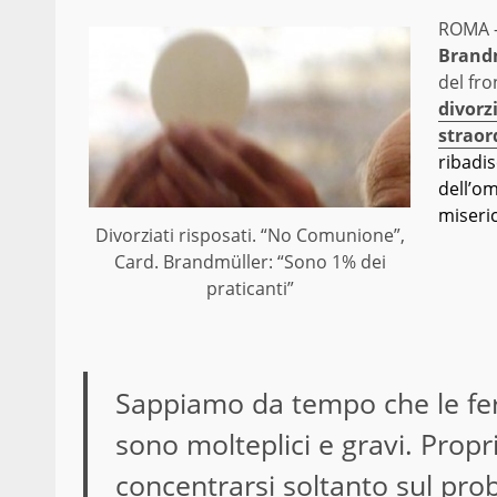
ROMA 
Brandm
del fro
divorzi
straor
ribadis
dell’o
miseri
Divorziati risposati. “No Comunione”,
Card. Brandmüller: “Sono 1% dei
praticanti”
Sappiamo da tempo che le ferit
sono molteplici e gravi. Prop
concentrarsi soltanto sul prob