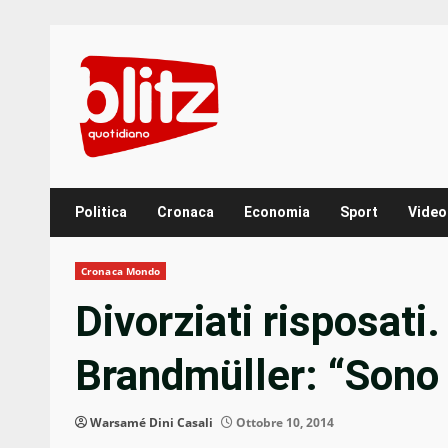
Skip
to
content
Politica
Cronaca
Economia
Sport
Video
Cronaca Mondo
Divorziati risposat
Brandmüller: “Sono 
Warsamé Dini Casali
Ottobre 10, 2014