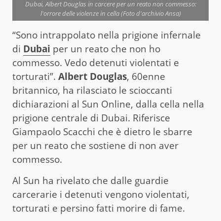
Dubai, Albert Douglas in carcere per un reato non commesso:
l'orrore delle violenze in cella (Foto d'archivio Ansa)
“Sono intrappolato nella prigione infernale
di
Dubai
per un reato che non ho
commesso. Vedo detenuti violentati e
torturati”.
Albert Douglas
, 60enne
britannico, ha rilasciato le scioccanti
dichiarazioni al Sun Online, dalla cella nella
prigione centrale di Dubai. Riferisce
Giampaolo Scacchi che è dietro le sbarre
per un reato che sostiene di non aver
commesso.
Al Sun ha rivelato che dalle guardie
carcerarie i detenuti vengono violentati,
torturati e persino fatti morire di fame.