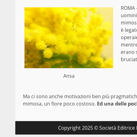
ROMA 
uomini.
mimosa,
è legat
operaie
mentre
erano s
brucia
Ansa
Ma ci sono anche motivazioni ben più pragmatiche:
mimosa, un fiore poco costoso.
Ed una delle poch
Copyright 2025 © Società Editrice M