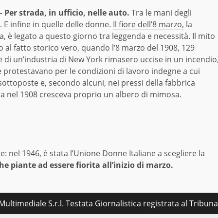
–
Per strada, in ufficio, nelle auto.
Tra le mani degli
 E infine in quelle delle donne.
Il fiore dell’8 marzo,
la
 è legato a questo giorno tra leggenda e necessità. Il mito
o al fatto storico vero, quando l’8 marzo del 1908, 129
 di un’industria di New York rimasero uccise in un incendio
 protestavano per le condizioni di lavoro indegne a cui
ottoposte e, secondo alcuni, nei pressi della fabbrica
ta nel 1908 cresceva proprio un albero di mimosa.
 nel 1946, è stata l’Unione Donne Italiane a scegliere la
e piante ad essere fiorita all’inizio di marzo.
ultimediale S.r.l. Testata Giornalistica registrata al Tribu