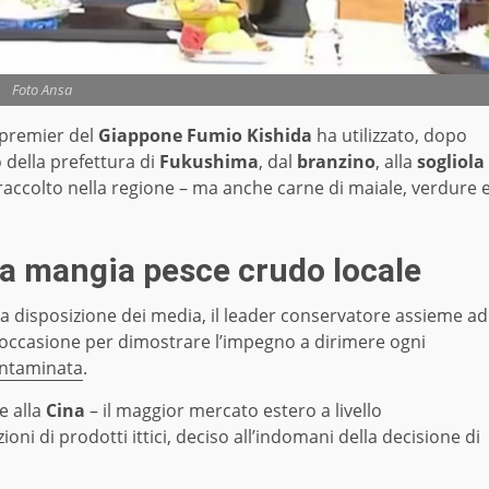
Foto Ansa
l premier del
Giappone
Fumio Kishida
ha utilizzato, dopo
o della prefettura di
Fukushima
, dal
branzino
, alla
sogliola
raccolto nella regione – ma anche carne di maiale, verdure 
a mangia pesce crudo locale
a disposizione dei media, il leader conservatore assieme ad
re occasione per dimostrare l’impegno a dirimere ogni
ntaminata
.
e alla
Cina
– il maggior mercato estero a livello
oni di prodotti ittici, deciso all’indomani della decisione di