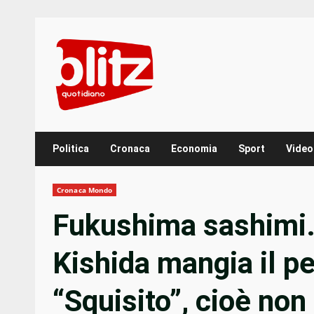
Skip
to
content
Politica
Cronaca
Economia
Sport
Video
Cronaca Mondo
Fukushima sashimi.
Kishida mangia il p
“Squisito”, cioè no