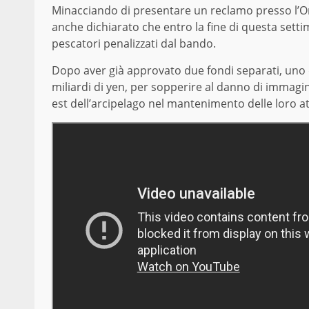
Minacciando di presentare un reclamo presso l’
anche dichiarato che entro la fine di questa sett
pescatori penalizzati dal bando.
Dopo aver già approvato due fondi separati, uno di 
miliardi di yen, per sopperire al danno di immagine 
est dell’arcipelago nel mantenimento delle loro att