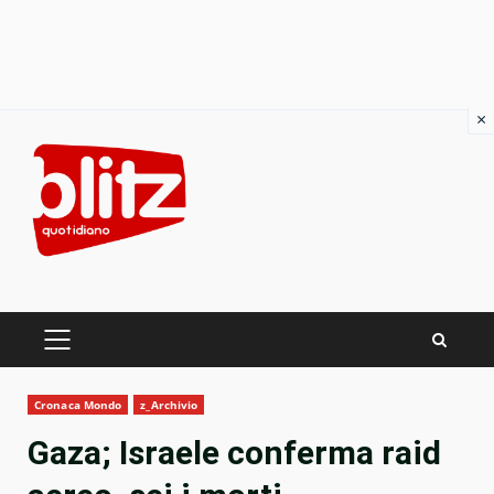
×
Skip
to
content
PRIMARY
MENU
Cronaca Mondo
z_Archivio
Gaza; Israele conferma raid