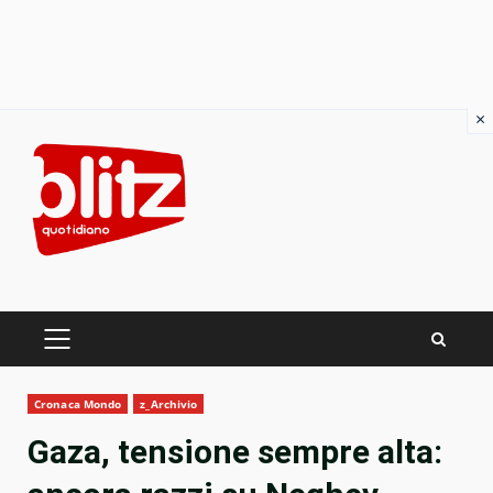
×
Skip
to
content
PRIMARY
MENU
Cronaca Mondo
z_Archivio
Gaza, tensione sempre alta: