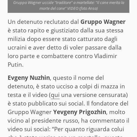
Gruppo Wagner uccide "traditore" a martellate: "Il cane merita la
morte del cane" VIDEO (foto Ansa)
Un detenuto reclutato dal
Gruppo Wagner
è stato rapito e giustiziato dalla sua stessa
milizia dopo essere stato catturato dagli
ucraini e aver detto di voler passare dalla
loro parte e combattere contro Vladimir
Putin.
Evgeny Nuzhin
, questo il nome del
detenuto, è stato ucciso a colpi di mazza in
testa e il video (
qui
una versione censurata)
è stato pubblicato sui social. Il fondatore del
Gruppo Wagner
Yevgeny Prigozhin
, molto
vicino al presidente russo, ha commentato il
video sui social: “Per quanto riguarda colui