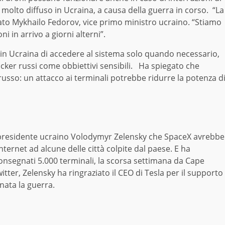
olto diffuso in Ucraina, a causa della guerra in corso. “La
rato Mykhailo Fedorov, vice primo ministro ucraino. “Stiamo
i in arrivo a giorni alterni”.
 in Ucraina di accedere al sistema solo quando necessario,
cker russi come obbiettivi sensibili. Ha spiegato che
to russo: un attacco ai terminali potrebbe ridurre la potenza d
residente ucraino Volodymyr Zelensky che SpaceX avrebbe
 Internet ad alcune delle città colpite dal paese. E ha
nsegnati 5.000 terminali, la scorsa settimana da Cape
Twitter, Zelensky ha ringraziato il CEO di Tesla per il supporto
inata la guerra.