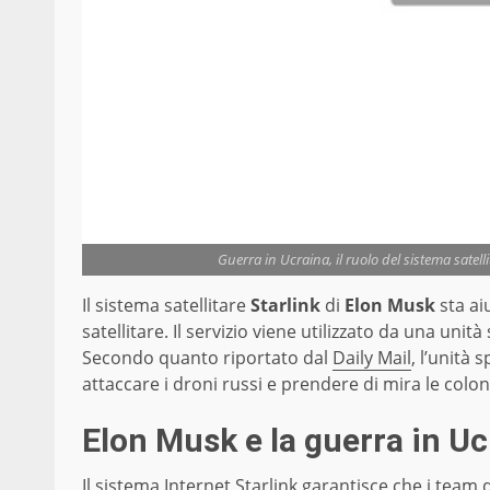
Guerra in Ucraina, il ruolo del sistema satel
Il sistema satellitare
Starlink
di
Elon Musk
sta ai
satellitare. Il servizio viene utilizzato da una unit
Secondo quanto riportato dal
Daily Mail
, l’unità 
attaccare i droni russi e prendere di mira le colon
Elon Musk e la guerra in Uc
Il sistema Internet Starlink garantisce che i team