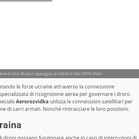
litare di Elon Musk in appoggio ai soldati di Kiev FOTO ANSA
utando le forze ucraine attraverso la connessione
à specializzata di ricognizione aerea per governare i droni.
speciale
Aerorozvidka
utilizza le connessioni satellitari per
ne di carri armati. Nonché rintracciare le loro posizioni.
raina
 di droni possano funzionare anche in caso di interruzioni di