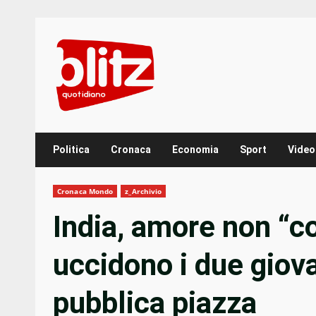
Skip
to
content
Politica
Cronaca
Economia
Sport
Video
Cronaca Mondo
z_Archivio
India, amore non “co
uccidono i due giova
pubblica piazza