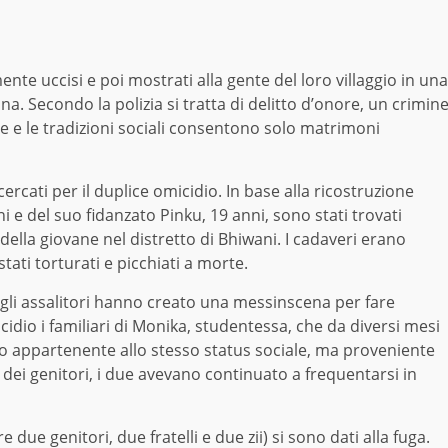
nte uccisi e poi mostrati alla gente del loro villaggio in una
na. Secondo la polizia si tratta di delitto d’onore, un crimin
le e le tradizioni sociali consentono solo matrimoni
icercati per il duplice omicidio. In base alla ricostruzione
ni e del suo fidanzato Pinku, 19 anni, sono stati trovati
o della giovane nel distretto di Bhiwani. I cadaveri erano
ati torturati e picchiati a morte.
 gli assalitori hanno creato una messinscena per fare
icidio i familiari di Monika, studentessa, che da diversi mesi
o appartenente allo stesso status sociale, ma proveniente
 dei genitori, i due avevano continuato a frequentarsi in
re due genitori, due fratelli e due zii) si sono dati alla fuga.