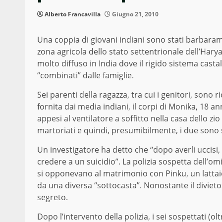
Alberto Francavilla
Giugno 21, 2010
Una coppia di giovani indiani sono stati barbarame
zona agricola dello stato settentrionale dell’Harya
molto diffuso in India dove il rigido sistema casta
“combinati” dalle famiglie.
Sei parenti della ragazza, tra cui i genitori, sono r
fornita dai media indiani, il corpi di Monika, 18 an
appesi al ventilatore a soffitto nella casa dello zi
martoriati e quindi, presumibilmente, i due sono st
Un investigatore ha detto che “dopo averli uccisi,
credere a un suicidio”. La polizia sospetta dell’om
si opponevano al matrimonio con Pinku, un lattai
da una diversa “sottocasta”. Nonostante il divieto
segreto.
Dopo l’intervento della polizia, i sei sospettati (olt