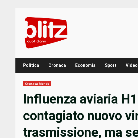
Skip
to
content
Politica
Cronaca
Economia
Sport
Video
Cronaca Mondo
Influenza aviaria H
contagiato nuovo vi
trasmissione, ma se