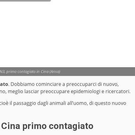
N3, primo contagiato in Cina (Ansa)
iato
. Dobbiamo cominciare a preoccuparci di nuovo,
no, meglio lasciar preoccupare epidemiologi e ricercatori.
 cioè il passaggio dagli animali all’uomo, di questo nuovo
n Cina primo contagiato