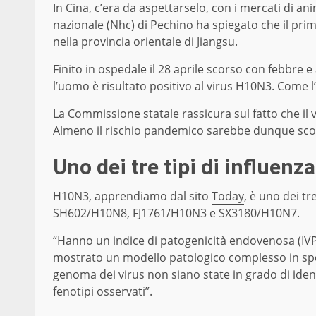
In Cina, c’era da aspettarselo, con i mercati di a
nazionale (Nhc) di Pechino ha spiegato che il prim
nella provincia orientale di Jiangsu.
Finito in ospedale il 28 aprile scorso con febbre e
l’uomo è risultato positivo al virus H10N3. Come l
La Commissione statale rassicura sul fatto che il v
Almeno il rischio pandemico sarebbe dunque sco
Uno dei tre tipi di influenza
H10N3, apprendiamo dal sito
Today
, è uno dei tre
SH602/H10N8, FJ1761/H10N3 e SX3180/H10N7.
“Hanno un indice di patogenicità endovenosa (IVPI)
mostrato un modello patologico complesso in spec
genoma dei virus non siano state in grado di iden
fenotipi osservati”.