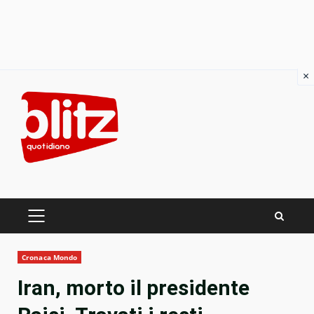
×
Skip
to
content
PRIMARY
MENU
Cronaca Mondo
Iran, morto il presidente