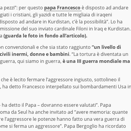
a pezzi”: per questo
papa Francesco
è disposto ad andare
ti i cristiani, gli yazidi e tutte le migliaia di iraqeni
 disposto ad andare in Kurdistan, c’è la possibilità”. Lo ha
ssione del suo inviato cardinale Filoni in Iraq e Kurdistan.
ea
(guarda le foto in fondo all’articolo).
non convenzionali e che sia stato raggiunto
“un livello di
civili inermi, donne e bambini
. “La tortura è diventata un
 guerra, qui siamo in guerra,
è una III guerra mondiale ma
che è lecito fermare l’aggressore ingiusto, sottolineo il
, ha detto Francesco interpellato sui bombardamenti Usa i
– ha detto il Papa – dovranno essere valutati”. Papa
 Roma da Seul ha anche invitato ad “avere memoria: quante
e l’aggressore le potenze hanno fatto una vera guerra di
ome si ferma un aggressore”. Papa Bergoglio ha ricordato