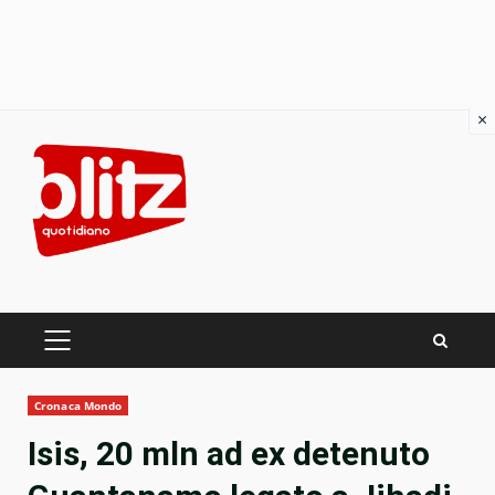
×
Skip
to
content
PRIMARY
MENU
Cronaca Mondo
Isis, 20 mln ad ex detenuto