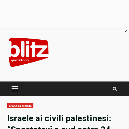
×
Skip
to
content
PRIMARY
MENU
Cronaca Mondo
Israele ai civili palestinesi: