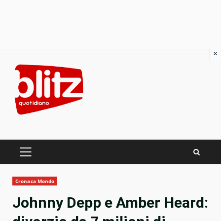
×
Skip
to
content
PRIMARY
MENU
Cronaca Mondo
Johnny Depp e Amber Heard: