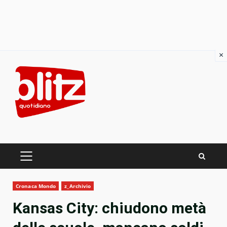
×
Skip
to
content
PRIMARY
MENU
Cronaca Mondo
z_Archivio
Kansas City: chiudono metà