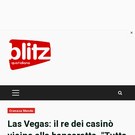
×
Skip
to
content
PRIMARY
MENU
Cronaca Mondo
Las Vegas: il re dei casinò