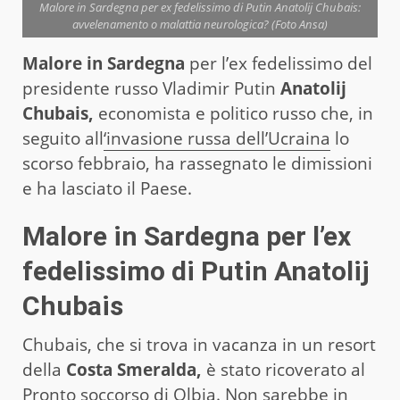
Malore in Sardegna per ex fedelissimo di Putin Anatolij Chubais:
avvelenamento o malattia neurologica? (Foto Ansa)
Malore in Sardegna
per l’ex fedelissimo del
presidente russo Vladimir Putin
Anatolij
Chubais,
economista e politico russo che, in
seguito all
‘invasione russa dell’Ucraina
lo
scorso febbraio, ha rassegnato le dimissioni
e ha lasciato il Paese.
Malore in Sardegna per l’ex
fedelissimo di Putin Anatolij
Chubais
Chubais, che si trova in vacanza in un resort
della
Costa Smeralda,
è stato ricoverato al
Pronto soccorso di Olbia. Non sarebbe in