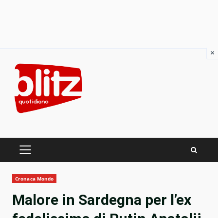
×
Skip
to
content
PRIMARY
MENU
Cronaca Mondo
Malore in Sardegna per l’ex