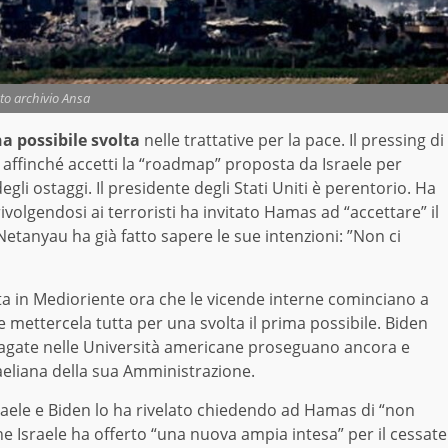
to archivio Ansa
a possibile svolta
nelle trattative per la pace. Il pressing di
affinché accetti la “roadmap” proposta da Israele per
degli ostaggi. Il presidente degli Stati Uniti è perentorio. Ha
rivolgendosi ai terroristi ha invitato Hamas ad “accettare” il
 Netanyau ha già fatto sapere le sue intenzioni: ”Non ci
ita in Medioriente ora che le vicende interne cominciano a
le mettercela tutta per una svolta il prima possibile. Biden
lagate nelle Università americane proseguano ancora e
raeliana della sua Amministrazione.
aele e Biden lo ha rivelato chiedendo ad Hamas di “non
e Israele ha offerto “una nuova ampia intesa” per il cessate