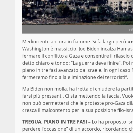
Fo
Medioriente ancora in fiamme. Si fa largo però
un
Washington è massiccio. Joe Biden incalza Hamas 
fermare il conflitto a Gaza e consentire il rilascio 
detto chiaro e tondo: ”La guerra deve finire”. Poi 
piano in tre fasi avanzato da Israele. In ogni caso
fermeremo fino alla eliminazione dei terroristi“.
Ma Biden non molla, ha fretta di chiudere la part
farsi più pressanti. Ci sta mettendo la faccia. Vuo
non può permettersi che le proteste pro-Gaza di
cresca il malcontento per la sua posizione filo-is
TREGUA, PIANO IN TRE FASI –
Lo ha proposto Isr
perdere l’occasione” di un accordo, ricordando ch