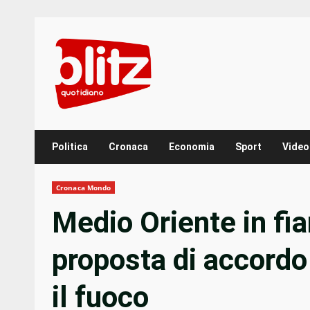
Skip
to
content
Politica
Cronaca
Economia
Sport
Video
Cronaca Mondo
Medio Oriente in fi
proposta di accordo 
il fuoco