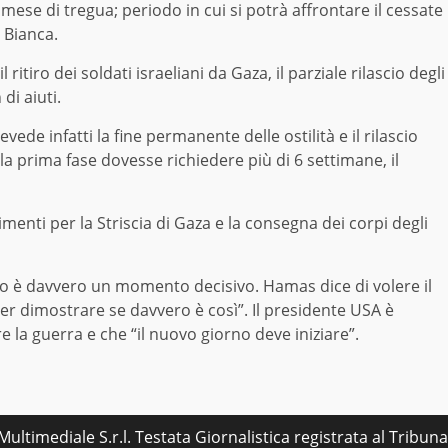
mese di tregua; periodo in cui si potrà affrontare il cessate
a Bianca.
itiro dei soldati israeliani da Gaza, il parziale rilascio degli
di aiuti.
ede infatti la fine permanente delle ostilità e il rilascio
 la prima fase dovesse richiedere più di 6 settimane, il
menti per la Striscia di Gaza e la consegna dei corpi degli
o è davvero un momento decisivo. Hamas dice di volere il
er dimostrare se davvero è così”. Il presidente USA è
 la guerra e che “il nuovo giorno deve iniziare”.
ultimediale S.r.l. Testata Giornalistica registrata al Tribu