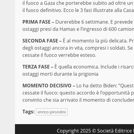
il fuoco a Gaza che porterebbe subito ad oltre un 
il fuoco definitivo. Ecco le 3 fasi illustrate alla Cas
PRIMA FASE –
Durerebbe 6 settimane. E prevede il r
ostaggi presi da Hamas e l’ingresso di 600 camion 
SECONDA FASE –
È al momento la più delicata. Prev
degli ostaggi ancora in vita, compresi i soldati. Se
cessate il fuoco verrebbe esteso.
TERZA FASE –
È quella economica. Include i risarci
ostaggi morti durante la prigionia
MOMENTO DECISIVO –
Lo ha detto Biden: ”Quest
cessate il fuoco: questo accordo è l’opportunità p
convinto che sia arrivato il momento di concludere
Tags:
enrico pirondini
Copyright 2025 © Società Editrice M