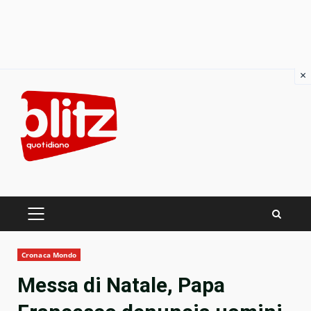
×
Skip
to
content
PRIMARY
MENU
Cronaca Mondo
Messa di Natale, Papa