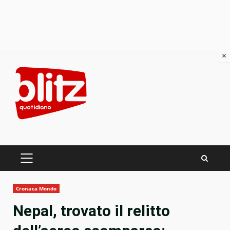
×
Skip
to
content
PRIMARY
MENU
Cronaca Mondo
Nepal, trovato il relitto