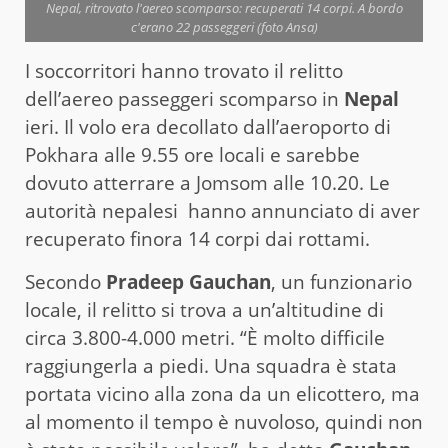
Nepal, ritrovato l'aereo scomparso: recuperati 14 corpi. A bordo
c'erano 22 passeggeri (foto Ansa)
I soccorritori hanno trovato il relitto
dell’aereo passeggeri scomparso in
Nepal
ieri. Il volo era decollato dall’aeroporto di
Pokhara alle 9.55 ore locali e sarebbe
dovuto atterrare a Jomsom alle 10.20. Le
autorità nepalesi hanno annunciato di aver
recuperato finora 14 corpi dai rottami.
Secondo
Pradeep Gauchan
, un funzionario
locale, il relitto si trova a un’altitudine di
circa 3.800-4.000 metri. “È molto difficile
raggiungerla a piedi. Una squadra è stata
portata vicino alla zona da un elicottero, ma
al momento il tempo è nuvoloso, quindi non