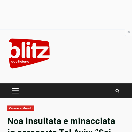
×
Skip
to
content
PRIMARY
MENU
Cronaca Mondo
Noa insultata e minacciata