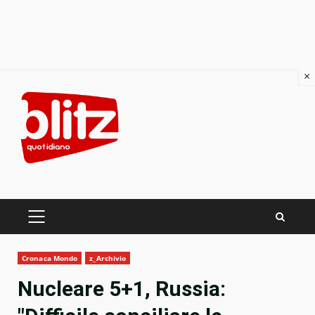
×
Skip
to
content
PRIMARY
MENU
Cronaca Mondo
z_Archivio
Nucleare 5+1, Russia: