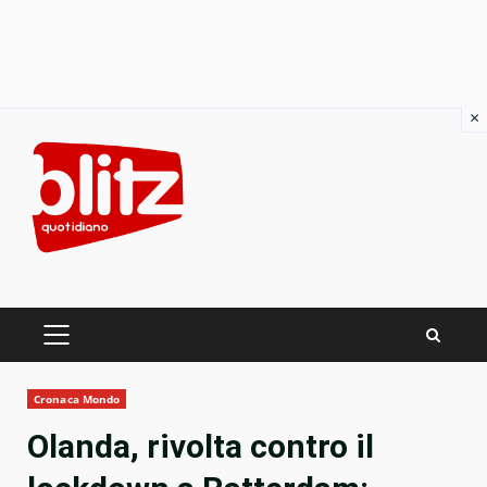
×
Skip
to
content
PRIMARY
MENU
Cronaca Mondo
Olanda, rivolta contro il