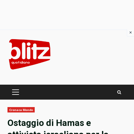
×
Skip
to
content
PRIMARY
MENU
Cronaca Mondo
Ostaggio di Hamas e