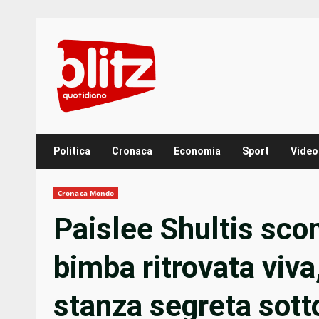
Skip
to
content
Politica
Cronaca
Economia
Sport
Video
Cronaca Mondo
Paislee Shultis sco
bimba ritrovata viva
stanza segreta sotto