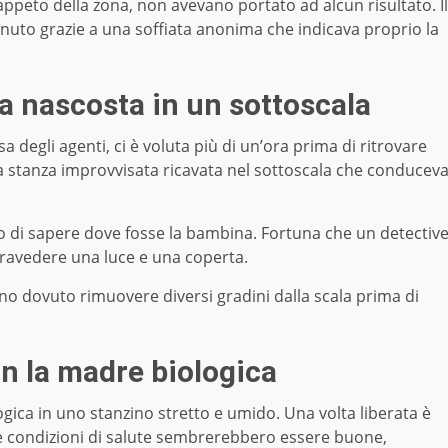
tappeto della zona, non avevano portato ad alcun risultato. Il
enuto grazie a una soffiata anonima che indicava proprio la
ra nascosta in un sottoscala
 degli agenti, ci è voluta più di un’ora prima di ritrovare
a stanza improvvisata ricavata nel sottoscala che conducev
ato di sapere dove fosse la bambina. Fortuna che un detectiv
ntravedere una luce e una coperta.
anno dovuto rimuovere diversi gradini dalla scala prima di
on la madre biologica
gica in uno stanzino stretto e umido. Una volta liberata è
ue condizioni di salute sembrerebbero essere buone,