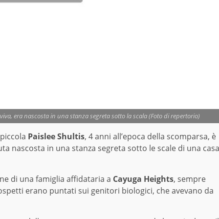
viva, era nascosta in una stanza segreta sotto la scala (Foto di repertorio)
 piccola
Paislee
Shultis
, 4 anni all’epoca della scomparsa, è
nuta nascosta in una stanza segreta sotto le scale di una cas
one di una famiglia affidataria a
Cayuga
Heights
, sempre
spetti erano puntati sui genitori biologici, che avevano da