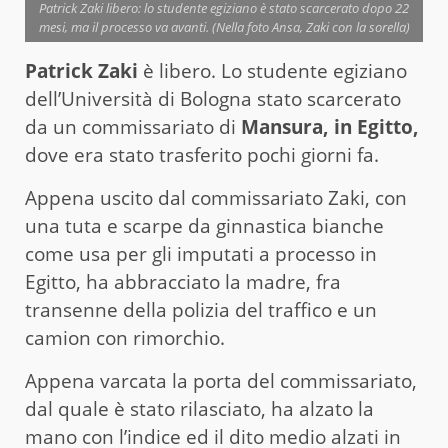
Patrick Zaki libero: lo studente egiziano è stato scarcerato dopo 22
mesi, ma il processo va avanti. (Nella foto Ansa, Zaki con la sorella)
Patrick Zaki
è libero. Lo studente egiziano
dell’Università di Bologna stato scarcerato
da un commissariato di
Mansura, in Egitto,
dove era stato trasferito pochi giorni fa.
Appena uscito dal commissariato Zaki, con
una tuta e scarpe da ginnastica bianche
come usa per gli imputati a processo in
Egitto, ha abbracciato la madre, fra
transenne della polizia del traffico e un
camion con rimorchio.
Appena varcata la porta del commissariato,
dal quale è stato rilasciato, ha alzato la
mano con l’indice ed il dito medio alzati in