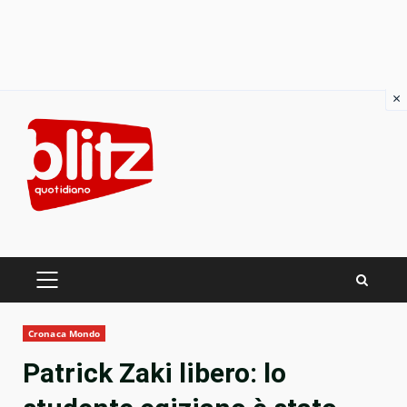
×
Skip
to
content
PRIMARY
MENU
Cronaca Mondo
Patrick Zaki libero: lo