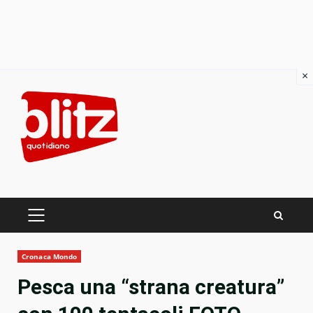
×
Skip
to
content
PRIMARY
MENU
Cronaca Mondo
Pesca una “strana creatura”