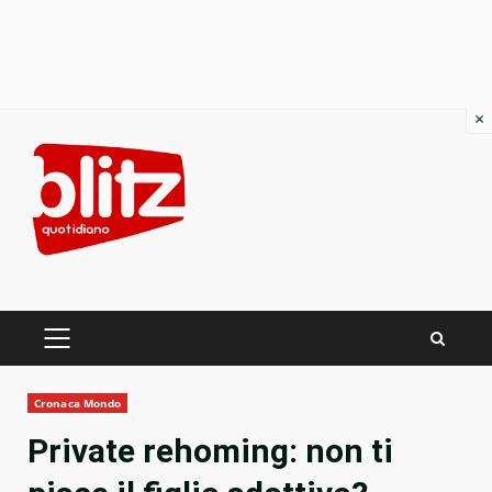
×
Skip
to
content
PRIMARY
MENU
Cronaca Mondo
Private rehoming: non ti