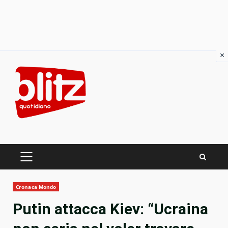
×
Skip
to
content
PRIMARY
MENU
Cronaca Mondo
Putin attacca Kiev: “Ucraina