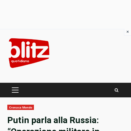
×
Skip
to
content
PRIMARY
MENU
Cronaca Mondo
Putin parla alla Russia: