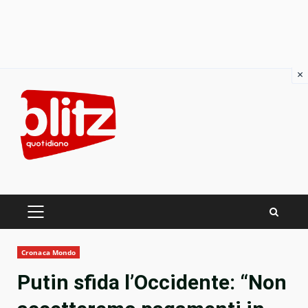
×
Skip
to
content
PRIMARY
MENU
Cronaca Mondo
Putin sfida l’Occidente: “Non