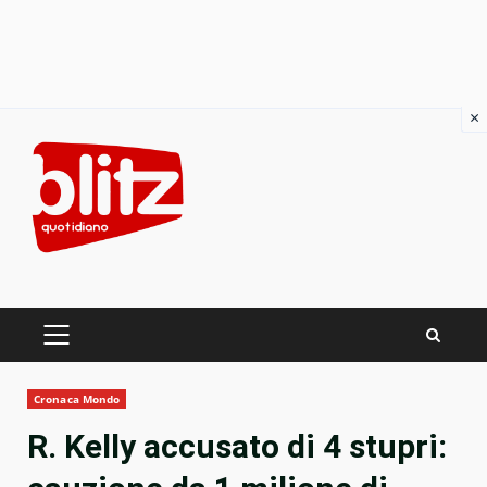
×
Skip
to
content
PRIMARY
MENU
Cronaca Mondo
R. Kelly accusato di 4 stupri: