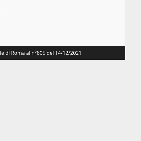
a
nale di Roma al n°805 del 14/12/2021