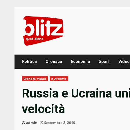
Skip
to
content
Politica
Cronaca
Economia
Sport
Video
Cronaca Mondo
z_Archivio
Russia e Ucraina uni
velocità
admin
Settembre 2, 2010