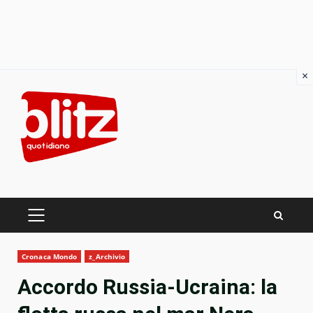
×
Skip
to
content
PRIMARY
MENU
Cronaca Mondo
z_Archivio
Accordo Russia-Ucraina: la