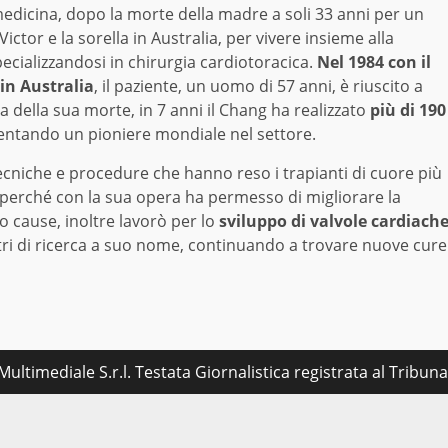
 medicina, dopo la morte della madre a soli 33 anni per un
ctor e la sorella in Australia, per vivere insieme alla
ecializzandosi in chirurgia cardiotoracica.
Nel 1984 con il
in Australia
, il paziente, un uomo di 57 anni, è riuscito a
 della sua morte, in 7 anni il Chang ha realizzato
più di 190
ventando un pioniere mondiale nel settore.
tecniche e procedure che hanno reso i trapianti di cuore più
, perché con la sua opera ha permesso di migliorare la
o cause, inoltre lavorò per lo
sviluppo di valvole cardiach
ntri di ricerca a suo nome, continuando a trovare nuove cure
ultimediale S.r.l. Testata Giornalistica registrata al Tribu