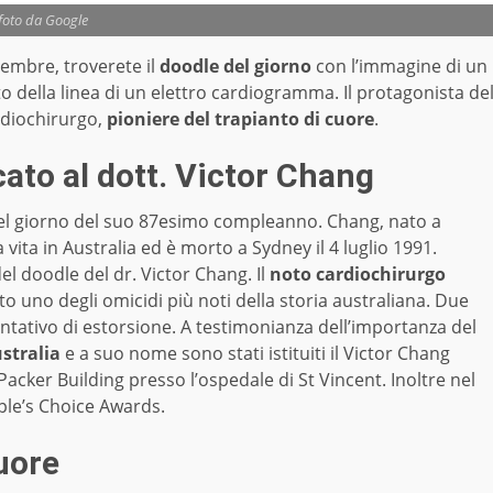
foto da Google
embre, troverete il
doodle del giorno
con l’immagine di un
o della linea di un elettro cardiogramma. Il protagonista de
rdiochirurgo,
pioniere del trapianto di cuore
.
ato al dott. Victor Chang
nel giorno del suo 87esimo compleanno. Chang, nato a
vita in Australia ed è morto a Sydney il 4 luglio 1991.
del doodle del dr. Victor Chang. Il
noto cardiochirurgo
o uno degli omicidi più noti della storia australiana. Due
entativo di estorsione. A testimonianza dell’importanza del
ustralia
e a suo nome sono stati istituiti il Victor Chang
Packer Building presso l’ospedale di St Vincent. Inoltre nel
ple’s Choice Awards.
cuore