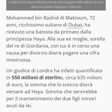
Sultano di Dubai (nella foto Ansa) dovrà pagare 634 milioni di euro
alla principessa Haya per il divorzio
Mohammed bin Rashid Al Maktoum, 72
anni, ricchissimo sultano di
Dubai
, ha
ricevuto una batosta da primato dalla
principessa Haya. Alla sua ex moglie, sorella
del re di Giordania, con cui è in corso una
causa per divorzio dovrà pagare una cifra
mostruosa.
Un giudice di Londra ha infatti quantificato
in
550 milioni di sterlin
e, circa 635 milioni
di euro, la somma che lo sceicco dovrà
versare ad Haya. Somma che servirebbe
per il mantenimento dei due figli minori
avuti da lei.