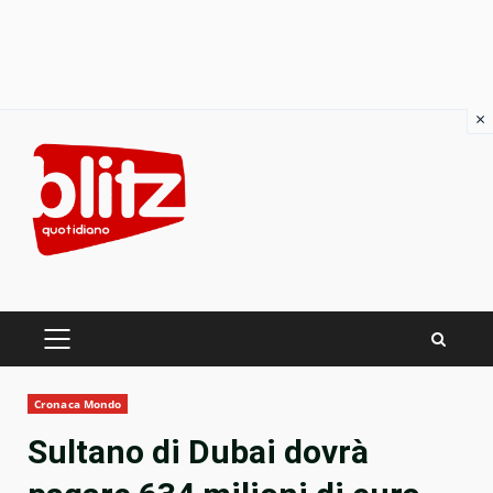
×
Skip
to
content
PRIMARY
MENU
Cronaca Mondo
Sultano di Dubai dovrà