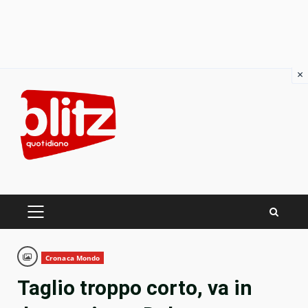
×
Skip
to
content
PRIMARY
MENU
Cronaca Mondo
Taglio troppo corto, va in