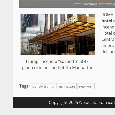
Trump: incendio "sospetto" a
ROMA 
hotel
incend
Hotel c
Central
america
del fuo
Trump: incendio “sospetto” al 47°
piano di in un suo hotel a Manhattan
Tags:
donald trump
manhattan
new york
Copyright 2025 © Società Editrice M