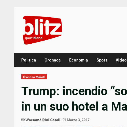
Skip
to
content
Politica
Cronaca
Economia
Sport
Video
Cronaca Mondo
Trump: incendio “so
in un suo hotel a M
Warsamé Dini Casali
Marzo 3, 2017