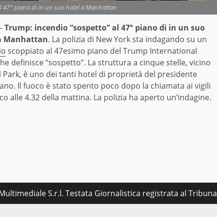
l 47° piano di in un suo hotel a Manhattan
–
Trump: incendio “sospetto” al 47° piano di in un suo
 a Manhattan
. La polizia di New York sta indagando su un
io
scoppiato al 47esimo piano del Trump International
he definisce “sospetto”. La struttura a cinque stelle, vicino
 Park, è uno dei tanti hotel di proprietà del presidente
no. Il fuoco è stato spento poco dopo la chiamata ai vigili
co alle 4.32 della mattina. La polizia ha aperto un’indagine.
ultimediale S.r.l. Testata Giornalistica registrata al Tribu