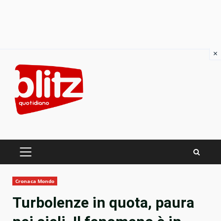
×
Skip
to
content
PRIMARY
MENU
Cronaca Mondo
Turbolenze in quota, paura