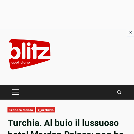
×
Skip
to
content
PRIMARY
MENU
Cronaca Mondo
z_Archivio
Turchia. Al buio il lussuoso