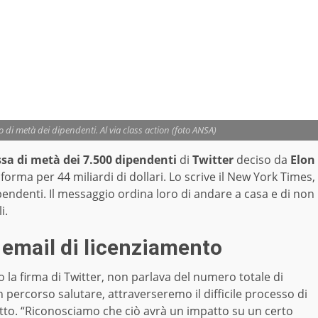
o di metà dei dipendenti. Al via class action (foto ANSA)
sa di metà dei 7.500 dipendenti
di
Twitter
deciso da
Elon
forma per 44 miliardi di dollari. Lo scrive il New York Times,
ipendenti. Il messaggio ordina loro di andare a casa e di non
li.
a email di licenziamento
o la firma di Twitter, non parlava del numero totale di
n percorso salutare, attraverseremo il difficile processo di
ritto. “Riconosciamo che ciò avrà un impatto su un certo