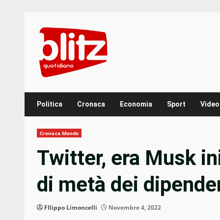
Skip
to
content
Politica
Cronaca
Economia
Sport
Video
Cronaca Mondo
Twitter, era Musk i
di metà dei dipenden
FIlippo Limoncelli
Novembre 4, 2022