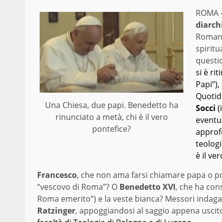
ROMA 
diarch
Romana
spiritu
quest
si è ri
Papi”),
Quotidi
Una Chiesa, due papi. Benedetto ha
Socci
(
rinunciato a metà, chi è il vero
eventu
pontefice?
approf
teologi
è il ve
Francesco
, che non ama farsi chiamare papa o pon
“vescovo di Roma”? O
Benedetto XVI
, che ha con
Roma emerito”) e la veste bianca? Messori indaga le
Ratzinger
, appoggiandosi al saggio appena uscit