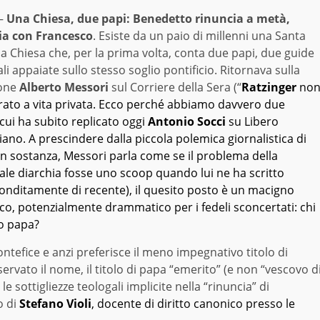
–
Una Chiesa, due papi: Benedetto rinuncia a metà,
ia con Francesco
. Esiste da un paio di millenni una Santa
 Chiesa che, per la prima volta, conta due papi, due guide
ali appaiate sullo stesso soglio pontificio. Ritornava sulla
ione
Alberto Messori
sul Corriere della Sera (“
Ratzinger
no
tirato a vita privata. Ecco perché abbiamo davvero due
 cui ha subito replicato oggi
Antonio Socci
su Libero
ano. A prescindere dalla piccola polemica giornalistica di
in sostanza, Messori parla come se il problema della
ale diarchia fosse uno scoop quando lui ne ha scritto
onditamente di recente), il quesito posto è un macigno
co, potenzialmente drammatico per i fedeli sconcertati: chi
ro papa?
tefice e anzi preferisce il meno impegnativo titolo di
servato il nome, il titolo di papa “emerito” (e non “vescovo d
 sottigliezze teologali implicite nella “rinuncia” di
o di
Stefano Violi
, docente di diritto canonico presso le