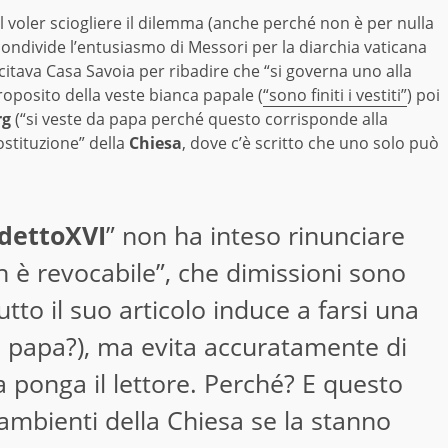
el voler sciogliere il dilemma (anche perché non è per nulla
condivide l’entusiasmo di Messori per la diarchia vaticana
citava Casa Savoia per ribadire che “si governa uno alla
roposito della veste bianca papale (
“sono finiti i vestiti”
) poi
rg
(“si veste da papa perché questo corrisponde alla
ostituzione” della
Chiesa
, dove c’è scritto che uno solo può
dettoXVI
” non ha inteso rinunciare
n è revocabile”, che dimissioni sono
tto il suo articolo induce a farsi una
 papa?), ma evita accuratamente di
a ponga il lettore. Perché? E questo
i ambienti della Chiesa se la stanno