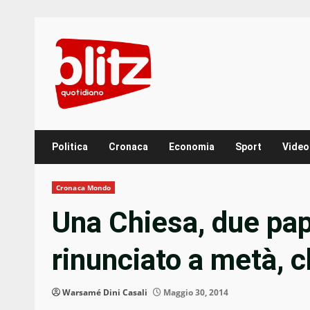
Skip
to
content
Politica
Cronaca
Economia
Sport
Video
Cronaca Mondo
Una Chiesa, due pap
rinunciato a metà, c
Warsamé Dini Casali
Maggio 30, 2014