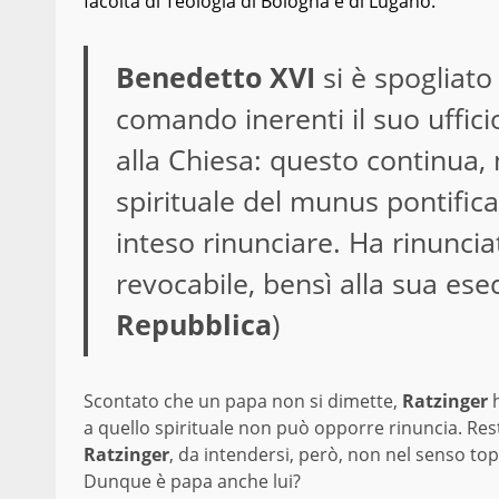
facoltà di Teologia di Bologna e di Lugano.
Benedetto XVI
si è spogliato
comando inerenti il suo uffic
alla Chiesa: questo continua,
spirituale del munus pontifica
inteso rinunciare. Ha rinunci
revocabile, bensì alla sua ese
Repubblica
)
Scontato che un papa non si dimette,
Ratzinger
h
a quello spirituale non può opporre rinuncia. Resta
Ratzinger
, da intendersi, però, non nel senso to
Dunque è papa anche lui?