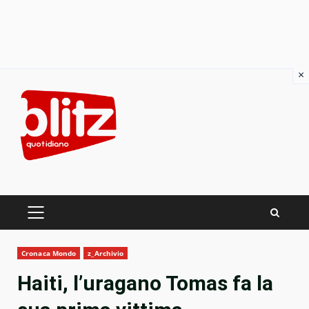
×
Skip
to
content
PRIMARY
MENU
Cronaca Mondo
z_Archivio
Haiti, l’uragano Tomas fa la