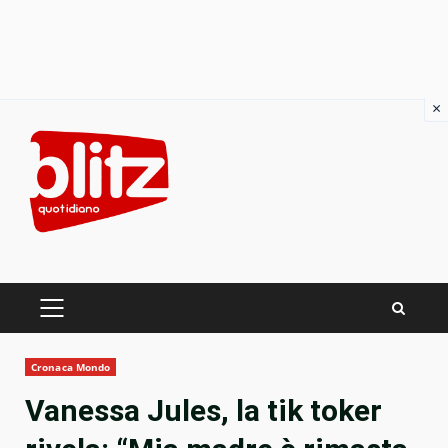
×
Skip
to
content
PRIMARY
MENU
Cronaca Mondo
Vanessa Jules, la tik toker