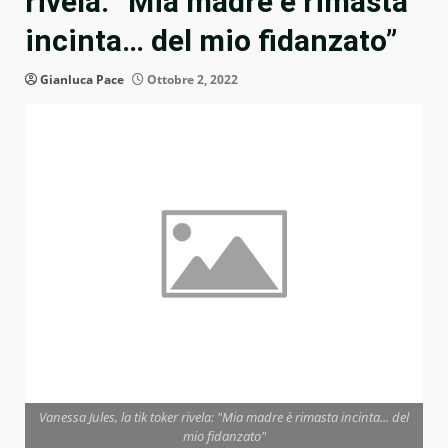
rivela: “Mia madre è rimasta
incinta… del mio fidanzato”
Gianluca Pace
Ottobre 2, 2022
Vanessa Jules, la tik toker rivela: "Mia madre è rimasta incinta... del
mio fidanzato"